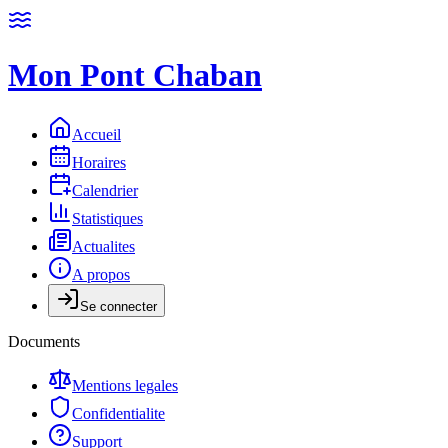
Mon Pont Chaban
Accueil
Horaires
Calendrier
Statistiques
Actualites
A propos
Se connecter
Documents
Mentions legales
Confidentialite
Support